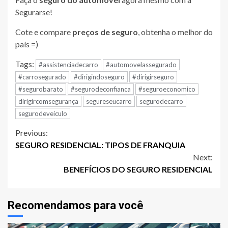
Segurarse!
Cote e compare
preços de seguro
, obtenha o melhor do
país =)
Tags:
#assistenciadecarro
#automovelassegurado
#carrosegurado
#dirigindoseguro
#dirigirseguro
#segurobarato
#segurodeconfianca
#seguroeconomico
dirigircomsegurança
segureseucarro
segurodecarro
segurodeveiculo
Continue
Previous:
SEGURO RESIDENCIAL: TIPOS DE FRANQUIA
Reading
Next:
BENEFÍCIOS DO SEGURO RESIDENCIAL
Recomendamos para você