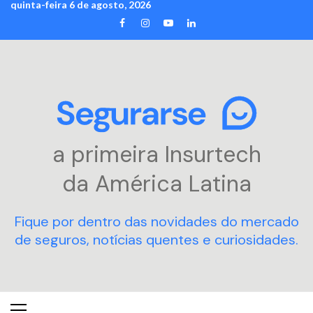
quinta-feira 6 de agosto, 2026
Skip
FACEBOOK
INSTAGRAM
YOUTUBE
LINKEDIN
to
content
a primeira Insurtech
da América Latina
Fique por dentro das novidades do mercado
de seguros, notícias quentes e curiosidades.