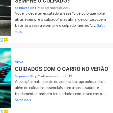
SEMPRE O CULPADO?
Segurarse Blog
9 de dezembro de 2019
Você já deve ter escutado a frase “o veículo que bate
atrás é sempre o culpado”, mas afinal de contas, quem
bate na traseira é sempre o culpado mesmo?... ...
Saiba
mais
DICAS
CUIDADOS COM O CARRO NO VERÃO
Segurarse Blog
26 de novembro de 2019
A estação mais quente do ano está se aproximando, e
além de cuidados essenciais com a nossa saúde, é
fundamental também ter cuidados com o seu carro......
Saiba mais