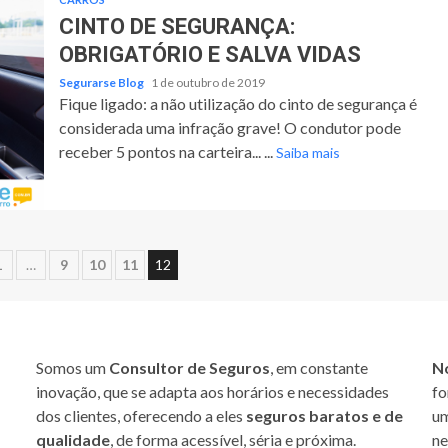
CINTO DE SEGURANÇA:
OBRIGATÓRIO E SALVA VIDAS
Segurarse Blog
1 de outubro de 2019
Fique ligado: a não utilização do cinto de segurança é
considerada uma infração grave! O condutor pode
receber 5 pontos na carteira... ...
Saiba mais
ação
1
…
9
10
11
12
Somos um
Consultor de Seguros
, em constante
N
inovação, que se adapta aos horários e necessidades
fo
dos clientes, oferecendo a eles
seguros baratos e de
um
qualidade
, de forma acessível, séria e próxima.
ne