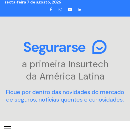
sexta-feira 7 de agosto, 2026
Skip
FACEBOOK
INSTAGRAM
YOUTUBE
LINKEDIN
to
content
a primeira Insurtech
da América Latina
Fique por dentro das novidades do mercado
de seguros, notícias quentes e curiosidades.