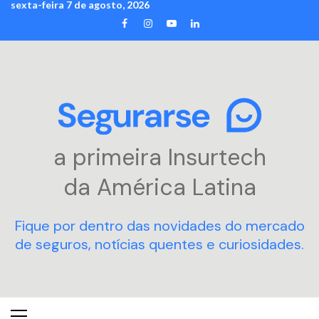
sexta-feira 7 de agosto, 2026
Skip
FACEBOOK
INSTAGRAM
YOUTUBE
LINKEDIN
to
content
a primeira Insurtech
da América Latina
Fique por dentro das novidades do mercado
de seguros, notícias quentes e curiosidades.