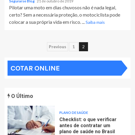
Segurarse Blog
21 de outubro de 2019
Pilotar uma moto em dias chuvosos não é nada legal,
certo? Sem a necessária proteção, o motociclista pode
colocar a sua própria vida em risco. ...
Saiba mais
Paginação
Previous
1
2
de
COTAR ONLINE
posts
O Último
PLANO DE SAÚDE
Checklist: o que verificar
antes de contratar um
plano de saúde no Brasil