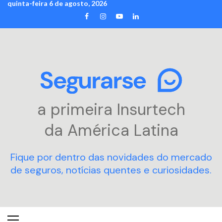
quinta-feira 6 de agosto, 2026
Skip
FACEBOOK
INSTAGRAM
YOUTUBE
LINKEDIN
to
content
a primeira Insurtech
da América Latina
Fique por dentro das novidades do mercado
de seguros, notícias quentes e curiosidades.