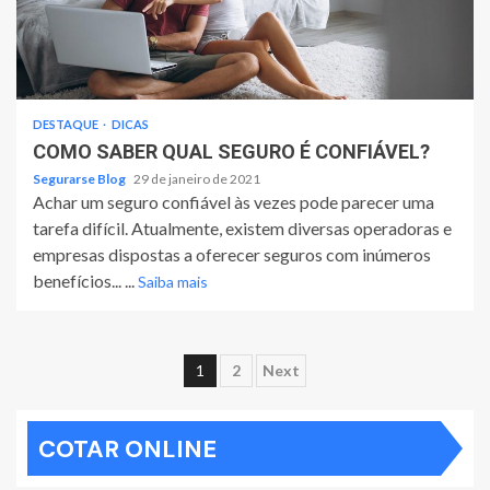
DESTAQUE
DICAS
COMO SABER QUAL SEGURO É CONFIÁVEL?
Segurarse Blog
29 de janeiro de 2021
Achar um seguro confiável às vezes pode parecer uma
tarefa difícil. Atualmente, existem diversas operadoras e
empresas dispostas a oferecer seguros com inúmeros
benefícios... ...
Saiba mais
Paginação
1
2
Next
de
COTAR ONLINE
posts