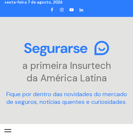
sexta-feira 7 de agosto, 2026
Skip
FACEBOOK
INSTAGRAM
YOUTUBE
LINKEDIN
to
content
a primeira Insurtech
da América Latina
Fique por dentro das novidades do mercado
de seguros, notícias quentes e curiosidades.