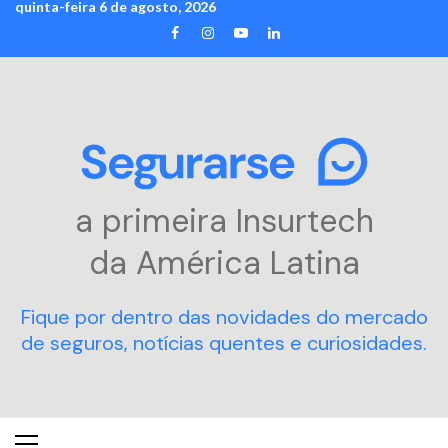
quinta-feira 6 de agosto, 2026
Skip
FACEBOOK
INSTAGRAM
YOUTUBE
LINKEDIN
to
content
a primeira Insurtech
da América Latina
Fique por dentro das novidades do mercado
de seguros, notícias quentes e curiosidades.